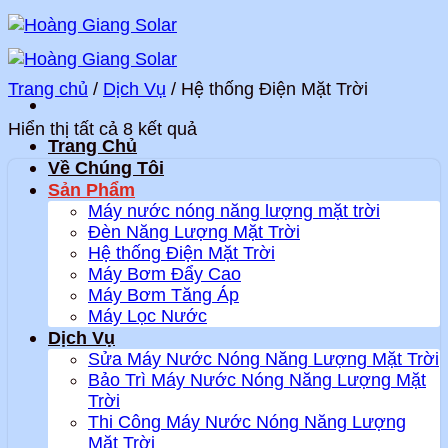
Bỏ
qua
nội
dung
Trang chủ
/
Dịch Vụ
/
Hệ thống Điện Mặt Trời
Hiển thị tất cả 8 kết quả
Trang Chủ
Về Chúng Tôi
Sản Phẩm
Máy nước nóng năng lượng mặt trời
Đèn Năng Lượng Mặt Trời
Hệ thống Điện Mặt Trời
Máy Bơm Đẩy Cao
Máy Bơm Tăng Áp
Máy Lọc Nước
Dịch Vụ
Sửa Máy Nước Nóng Năng Lượng Mặt Trời
Bảo Trì Máy Nước Nóng Năng Lượng Mặt
Trời
Thi Công Máy Nước Nóng Năng Lượng
Mặt Trời