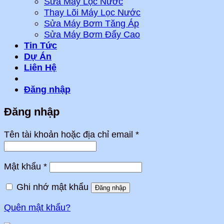
Sửa Máy Lọc Nước
Thay Lõi Máy Lọc Nước
Sửa Máy Bơm Tăng Áp
Sửa Máy Bơm Đẩy Cao
Tin Tức
Dự Án
Liên Hệ
Đăng nhập
Đăng nhập
Bắt
Tên tài khoản hoặc địa chỉ email
*
buộc
Bắt
Mật khẩu
*
buộc
Ghi nhớ mật khẩu
Đăng nhập
Quên mật khẩu?